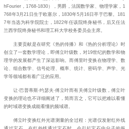
hFourier，1768-1830），男爵，法国数学家、物理学家，1
768年3月21日生于欧塞尔，1830年5月16日卒于巴黎。181
7年当选为科学院院士，1822年任该院终身秘书，后又任法
兰西学院终身秘书和理工科大学校务委员会主席。
主要贡献是在研究《热的传播》和《热的分析理论》时
创立了一套数学理论，即傅立叶级数，对19世纪的数学和物
理学的发展都产生了深远影响。而傅里叶变换在物理学、数
论、组合数学、信号处理、概率、统计、密码学、声学、光
学等领域都有着广泛的应用。
让·巴普蒂斯·约瑟夫·傅立叶而有关傅立叶级数，傅立叶
变换的理论也不详细阐述了，简而言之，它可以把难以看懂
的时域谱变换成能看懂的频域谱。
傅立叶变换红外光谱测量的全过程：光谱仪发射红外线
通过宝石，在红外线通过宝石时，会引起宝石中分子的振