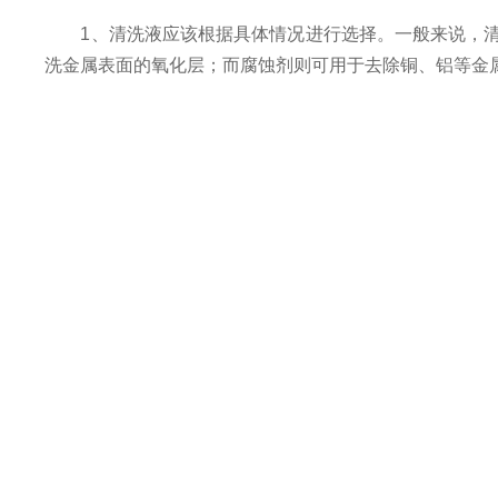
1、清洗液应该根据具体情况进行选择。一般来说，清
洗金属表面的氧化层；而腐蚀剂则可用于去除铜、铝等金
2、清洗液的处理方式也需要注意。一般来说，清洗液
和和排放。
（1）回收方式是将使用过的清洗液进行过滤、脱盐和
（2）中和方式是将使用过的清洗液加入与其相反性质
于中性状态，减少对环境的污染。