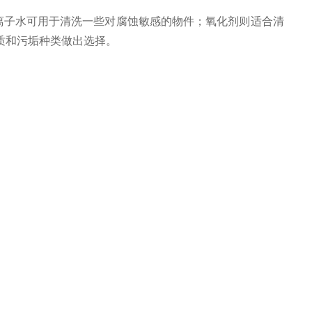
子水可用于清洗一些对腐蚀敏感的物件；氧化剂则适合清
质和污垢种类做出选择。
换清洗液并进行处理。处理方式主要包括三种：回收、中
少清洗液的浪费，并降低环境污染的程度。
或用碱性试剂中和酸性清洗液。这种方式可以使清洗液处