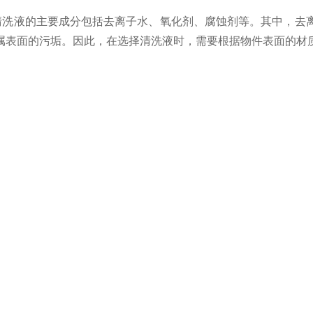
洗液的主要成分包括去离子水、氧化剂、腐蚀剂等。其中，去离
属表面的污垢。因此，在选择清洗液时，需要根据物件表面的材
经过多次循环使用后，其浓度和效果会降低。因此，需要定期更
再生处理，以使其恢复到可以继续使用的状态。这种方式可以减
的化学试剂进行中和处理。例如，用酸性试剂中和碱性清洗液，