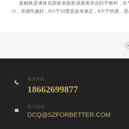
接触角是液体在固体表面形成液滴并达到平衡时，在气
小，亲液性越好，
θ小于10度是超亲液态，
θ大于90度，
服务热线
18662699877
电子邮箱
DCQ@SZFORBETTER.COM