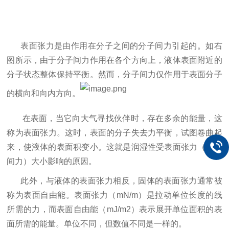
表面
张
力是由作用在分子之
间
的分子
间
力引起的。如右
图
所示，由于分子
间
力作用在各个方向上，液体表面附近的
分子状
态
整体保持平衡。然而，分子
间
力
仅
作用于表面分子
的横向和向内方向。
在表面，当它向大气
寻
找伙伴
时
，存在多余的能量，
这
称
为
表面
张
力。
这时
，表面的分子失去力平衡，
试图
卷曲起
来，使液体的表面
积变
小。
这
就是
润
湿性受表面
张
力（分子
间
力）大小影响的原因。
此外，与液体的表面
张
力相反，固体的表面
张
力通常被
称
为
表面自由能。表面
张
力（
mN/m）是拉
动单
位
长
度的
线
所需的力，而表面自由能（
mJ/m2）表示展开
单
位面
积
的表
面所需的能量。
单
位不同，但数
值
不同
是一
样
的。