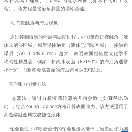
水在玻璃上铺展），θ>90°为疏水表面（如水在荷叶上收
缩）。该方程是接触角测量的理论基础。
动态接触角与滞后现象
通过控制液滴的铺展与回缩过程，可测量前进接触角（液
体未润湿区域）和后退接触角（液体已润湿区域）。接触角
滞后（Δθ=θ_adv-θ_rec）越大，表明表面粗糙度或化学不
均匀性越显著。例如，超疏水表面（θ>150°）的滞后角通常
小于5°，而粗糙金属表面的滞后角可达30°以上。
表面张力测量方法
悬滴法：通过分析液滴轮廓的几何参数（如直径比D/
d），结合Young-Laplace方程计算表面张力。该方法适用于
高温熔融金属或腐蚀性液体。
铂金板法：将喷砂处理的铂金板浸入液体，当表面张力与