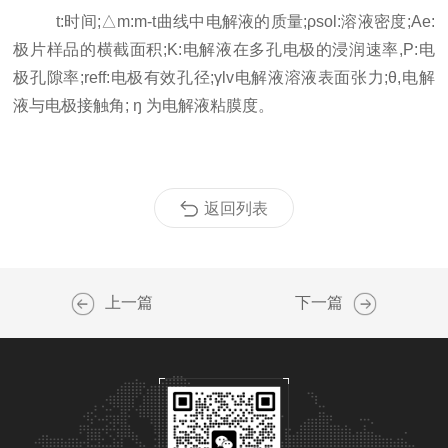
t:时间;△m:m-t曲线中电解液的质量;ρsol:溶液密度;Ae:
极片样品的横截面积;K:电解液在多孔电极的浸润速率,P:电
极孔隙率;reff:电极有效孔径;γlv电解液溶液表面张力;θ,电解
液与电极接触角; ŋ 为电解液粘膜度。
返回列表
上一篇
下一篇