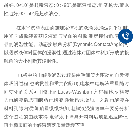
越好, θ<10°是超亲液态; θ＞90°,是疏液状态,角度越大,疏水
性越好,θ>150°是超疏液态。
在水平试样表面滴加规定体积的液滴,液滴达到平衡时,
用光学成像装置获取液滴与界面的图像,测定接触角,表征样
品的润湿性能。动态接触角分析(Dynamic ContactAngle)可
以测试液体对固体的浸润性,通过液体对固体材料所形成的接
触角的大小判断其浸润性。
电极中的电解质润湿过程是由毛细管力驱动的自发液
体吸附过程,忽略贯性和重力的影响,电极中电解液重量随时
间变化的关系可用修正的Lucas-Washburn方程描述,材料浸
入电解液后,表面吸收电解液,质量迅速增加。之后,电解液在
材料孔隙内浸润,质量慢慢增加,电解液浸润速率主要分分析
这个过程的曲线求得,电解液下降离开材料后质量迅速降低,
再电极表面的电解液滴落质量缓缓下降。