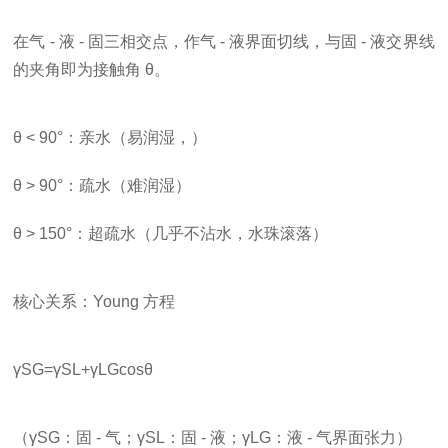
在
气 - 液 - 固三相交点
，作气 - 液界面切线，与固 - 液交界线
的夹角即为
接触角 θ
。
θ < 90°
：亲水（易润湿，）
θ > 90°
：疏水（难润湿）
θ > 150°
：超疏水（几乎不沾水，水珠滚落）
核心关系：
Young 方程
γ
SG
=
γ
S
L
+
γ
L
G
cos
θ
（
γ
SG
：固 - 气；
γ
S
L
：固 - 液；
γ
L
G
：液 - 气界面张力）