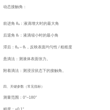
动态接触角
：
前进角 θₐ
：液滴增大时的最大角
后退角 θᵣ
：液滴缩小时的最小角
滞后
：θₐ – θᵣ，反映表面均匀性 / 粗糙度
悬滴法
：测液体表面张力。
附着滴法
：测浸没状态下的接触角。
四、关键参数（常见指标）
测量范围
：0°–180°
精度
：±0.1°