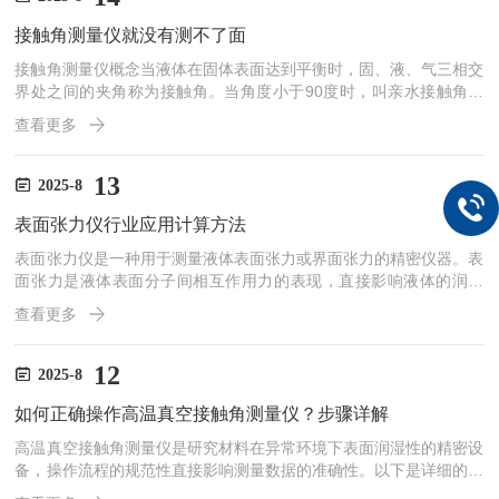
触角测量：评估液体在固体表面的润湿性。临界胶束浓度（CMC）
接触角测量仪就没有测不了面
测定：用于表面活性剂的研究。测量原理表面张力仪的测量原理主要
基...
接触角测量仪概念当液体在固体表面达到平衡时，固、液、气三相交
界处之间的夹角称为接触角。当角度小于90度时，叫亲水接触角，
当角度大于90度时，叫疏水接触角，也叫憎水接触角．科建仪器的
查看更多
接触角测量仪就是用于测量接触角的角度。说到接触角测量仪，我们
先要了解一下什么是润湿现象、接触角：润湿也是—种常见的表面现
象，日常生活中见到的例子很多，有的东西表面能够被水润湿，如纸
13
2025-8
张、棉花、布匹、玻璃等；也有很多物品不能被水润温，如油布、石
表面张力仪行业应用计算方法
碏等，把它们浸入水中就象干的一样。所以，在这种情况下，我们
需...
表面张力仪是一种用于测量液体表面张力或界面张力的精密仪器。表
面张力是液体表面分子间相互作用力的表现，直接影响液体的润湿
性、泡沫稳定性、乳化性能等。表面张力仪广泛应用于化学、材料科
查看更多
学、制药、化妆品、食品科学等领域。主要功能表面张力测量：测量
液体与空气界面的表面张力。界面张力测量：测量两种不相溶液体之
间的界面张力。动态表面张力测量：研究表面张力随时间的变化。接
12
2025-8
触角测量：评估液体在固体表面的润湿性。临界胶束浓度（CMC）
如何正确操作高温真空接触角测量仪？步骤详解
测定：用于表面活性剂的研究。测量原理表面张力仪的测量原理主要
基...
高温真空接触角测量仪是研究材料在异常环境下表面润湿性的精密设
备，操作流程的规范性直接影响测量数据的准确性。以下是详细的操
作步骤解析：​前期准备阶段需重点关注样品与设备检查。首先选取尺