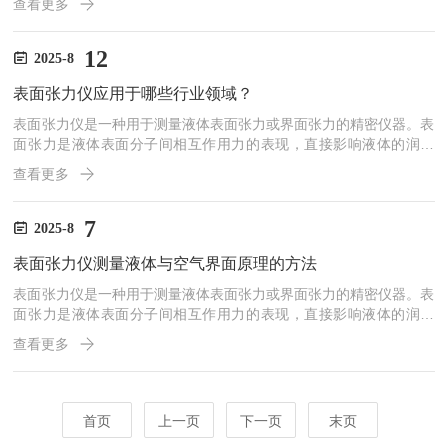
查看更多
寸适配的样品(直径通常不超过50mm)，用无水乙醇超声清洗10分钟
去除表面油污，再经氮气吹干，避免杂质干扰接触角测量。随后检查
设备状态：确认真空腔体密封垫完好无老化，真空泵油位在刻度线范
12
2025-8
围内，镜头表面无灰尘(可用专用镜头纸轻擦)。同时根据测试需求，
表面张力仪应用于哪些行业领域？
准备对应沸点的测试液体(如去离子水、乙二醇)，并通...
表面张力仪是一种用于测量液体表面张力或界面张力的精密仪器。表
面张力是液体表面分子间相互作用力的表现，直接影响液体的润湿
性、泡沫稳定性、乳化性能等。表面张力仪广泛应用于化学、材料科
查看更多
学、制药、化妆品、食品科学等领域。主要功能表面张力测量：测量
液体与空气界面的表面张力。界面张力测量：测量两种不相溶液体之
间的界面张力。动态表面张力测量：研究表面张力随时间的变化。接
7
2025-8
触角测量：评估液体在固体表面的润湿性。临界胶束浓度（CMC）
表面张力仪测量液体与空气界面原理的方法
测定：用于表面活性剂的研究。测量原理表面张力仪的测量原理主要
基...
表面张力仪是一种用于测量液体表面张力或界面张力的精密仪器。表
面张力是液体表面分子间相互作用力的表现，直接影响液体的润湿
性、泡沫稳定性、乳化性能等。表面张力仪广泛应用于化学、材料科
查看更多
学、制药、化妆品、食品科学等领域。主要功能表面张力测量：测量
液体与空气界面的表面张力。界面张力测量：测量两种不相溶液体之
间的界面张力。动态表面张力测量：研究表面张力随时间的变化。接
触角测量：评估液体在固体表面的润湿性。临界胶束浓度（CMC）
首页
上一页
下一页
末页
测定：用于表面活性剂的研究。测量原理表面张力仪的测量原理主要