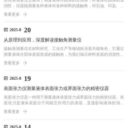
水滴角测量仪主要用于测量液体对固体的水滴角，即液体对固体的浸
润性，仪器能测量各种液体对各种材料的接触角，对石油、印染、医
药、喷涂、选矿等行业的科研生产有非常重要的作用。许多客户在实
查看更多
测过程中，会产生这样的问题，在不同仪器上测试过后的水滴角数值
不同。对于这个问题，可以进行多点测值，看看是否不一样，若误差
较大，则说明表面肯定存在问题。所以在测试中必须确认是同一批次
20
2025-8
的样品。当然，也可以采用等离子清洗的方式实现控制表面清洁度的
从原理到应用，深度解读接触角测量仪
目的。水滴角仪器使用需求和精度要求：接触角仪器的精度不能一
概...
接触角测量仪在材料研究、工业生产等领域扮演着关键角色，它通过
测量液体在固体表面形成的接触角，为我们揭示材料表面的润湿性及
相关特性。​其原理基于液滴在固体表面的润湿行为。当液滴置于固体
查看更多
表面时，会形成特定的接触角，这一角度由固-液-气三相界面的表面
张力决定。依据Young方程，固-气、固-液、液-气界面张力与接触角
存在特定关系，即γSG=γSL+γLGcosθ(γSG、γSL、γLG分别为固-
19
2025-8
气、固-液、液-气界面张力，θ为接触角)。通过测量接触角，便能推
表面张力仪测量液体表面张力或界面张力的精密仪器
算出固体表面能、液体表面...
表面张力仪是一种用于测量液体表面张力或界面张力的精密仪器。表
面张力是液体表面分子间相互作用力的表现，直接影响液体的润湿
性、泡沫稳定性、乳化性能等。表面张力仪广泛应用于化学、材料科
查看更多
学、制药、化妆品、食品科学等领域。主要功能表面张力测量：测量
液体与空气界面的表面张力。界面张力测量：测量两种不相溶液体之
间的界面张力。动态表面张力测量：研究表面张力随时间的变化。接
14
2025-8