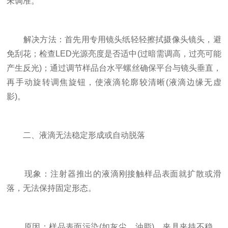
未调准。
​​解决方法​​：首先用专用镜头纸轻轻擦拭摄像头镜头，避
免刮花；检查LED光源亮度是否适中(过暗需调高，过亮可能
产生反光)；通过调节样品台水平螺丝确保平台与镜头垂直，
再手动旋转调焦旋钮，使液滴轮廓较清晰(液滴边缘无虚
影)。
二、液滴无法稳定形成或自动脱落
​​现象​​：注射器推出的液滴刚接触样品表面就扩散或滑
落，无法保持固定形态。
​​原因​​：样品表面污染(如灰尘、油脂)、夹具夹持不稳、