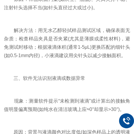
注射针头选择不当(如针头直径过大或过小)。
​​解决方法​​：用无水乙醇轻拭样品测试区域，确保表面无
杂质；检查样品夹具是否夹紧(尤其是薄膜或柔性材料)，避
免测试时移动；根据液滴体积(通常1-5μL)更换匹配的细针头
(如0.5-1mm内径)，小液滴建议用尖针头以减少接触面积。
三、软件无法识别液滴或数据异常
​​现象​​：测量软件提示“未检测到液滴”或计算出的接触角
值明显偏离预期(如纯水在清洁玻璃上应≈0°却显示>30°)。
​​原因​​：背景与液滴颜色对比度低(如深色样品上的透明液