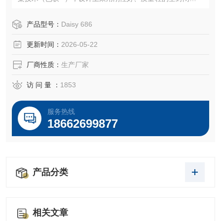
移动桥式结构。配以性能三坐标控制系统及具有自主知识产
权的 AC—DMIS 测量软件包，使其成为同类机型中性价比相
产品型号：
Daisy 686
当好的产品，其将满足您的需求，为您提供一个*的测量解决
更新时间：
2026-05-22
厂商性质：
生产厂家
访 问 量 ：
1853
服务热线
18662699877
产品分类
相关文章