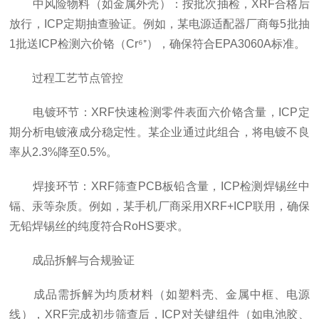
中风险物料（如金属外壳）：按批次抽检，XRF合格后
放行，ICP定期抽查验证。例如，某电源适配器厂商每5批抽
1批送ICP检测六价铬（Cr⁶⁺），确保符合EPA3060A标准。
过程工艺节点管控
电镀环节：XRF快速检测零件表面六价铬含量，ICP定
期分析电镀液成分稳定性。某企业通过此组合，将电镀不良
率从2.3%降至0.5%。
焊接环节：XRF筛查PCB板铅含量，ICP检测焊锡丝中
镉、汞等杂质。例如，某手机厂商采用XRF+ICP联用，确保
无铅焊锡丝的纯度符合RoHS要求。
成品拆解与合规验证
成品需拆解为均质材料（如塑料壳、金属中框、电源
线），XRF完成初步筛查后，ICP对关键组件（如电池胶、