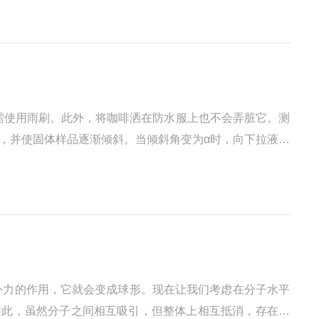
无需使用雨刷。此外，将咖啡洒在防水服上也不会弄脏它。测
，并使固体样品逐渐倾斜。当倾斜角变为α时，向下拉液滴
对于相同量的液体，滑动角小的表面可以说具有更好的液滴去
外力的作用，它就会变成球形。现在让我们考虑在分子水平
因此，虽然分子之间相互吸引，但整体上相互抵消，存在于