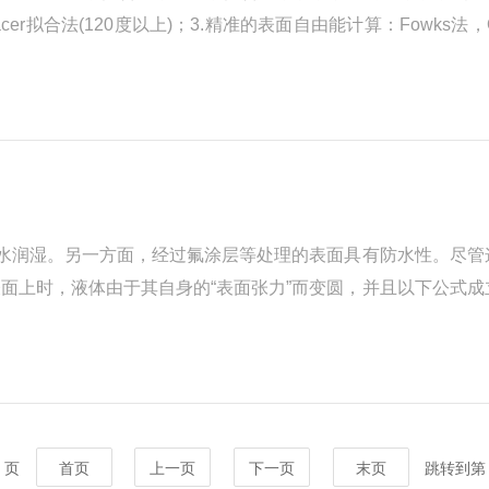
apalacer拟合法(120度以上)；3.精准的表面自由能计算：Fowk
操作：【按空格键】--打开摄像头；【按1键】--精准的控制滴液；
被水润湿。另一方面，经过氟涂层等处理的表面具有防水性。尽管
面上时，液体由于其自身的“表面张力”而变圆，并且以下公式成
常直观且易于理解的“润湿”指标，在所有工业领域中被用作表面评
表面与固...
6 页
首页
上一页
下一页
末页
跳转到第