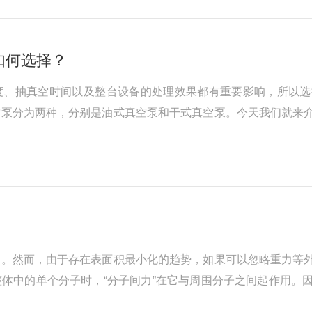
如何选择？
度、抽真空时间以及整台设备的处理效果都有重要影响，所以选
空泵分为两种，分别是油式真空泵和干式真空泵。今天我们就来
式真空泵油式真空泵是通过油来密封，润滑，降温的真空泵的统
一种油封式机械真空泵，其主要的部...
动。然而，由于存在表面积最小化的趋势，如果可以忽略重力等
体中的单个分子时，“分子间力”在它与周围分子之间起作用。
另一方面，当我们关注存在于表面（严格来说，液体与大气之间