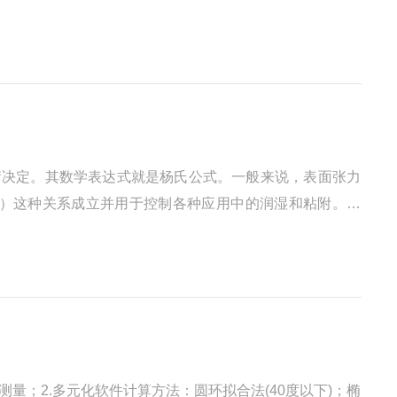
的“界面”）上的分子时，我们发现分子间力不仅作用于体
平衡决定。其数学表达式就是杨氏公式。一般来说，表面张力
）这种关系成立并用于控制各种应用中的润湿和粘附。然
是有效的。此外，与液体的表面张力相反，固体的表面张力
量；2.多元化软件计算方法：圆环拟合法(40度以下)；椭