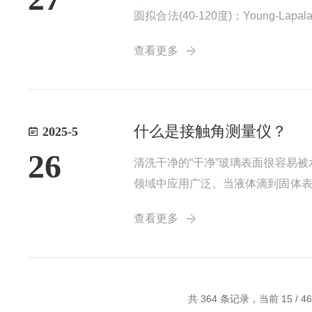
圆拟合法(40-120度)；Young-L
数据库，可扩展）；4.一键式软件测量
查看更多
什么是接触角测量仪？
2025-5
26
清洗干净的“干净”玻璃表面很容易
领域中应用广泛。当液体滴到固体表
度θ称为“接触角”。“接触角”是非
查看更多
体的自由表面接触固体壁的地方，液体
共 364 条记录，当前 15 / 4