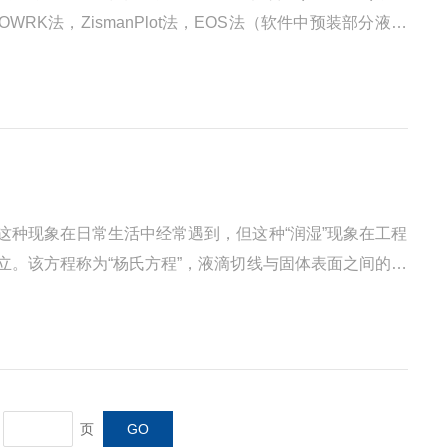
s法，OWRK法，ZismanPlot法，EOS法（软件中预装部分液体
【按2键】--高精度的进行全自动测量；5.不规...
这种现象在日常生活中经常遇到，但这种“润湿”现象在工程
立。该方程称为“杨氏方程”，液滴切线与固体表面之间的角
价方法。《理化词典》（岩波书店第4版）也指出：“在静止液
页