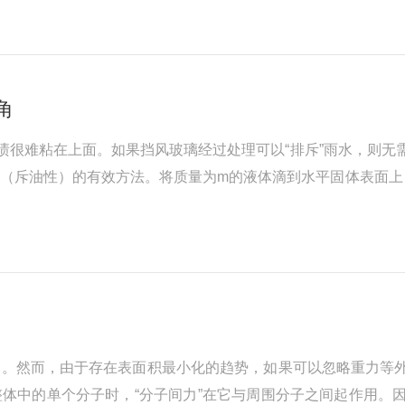
。。然而，由于体侧的分子密度...
角
油渍很难粘在上面。如果挡风玻璃经过处理可以“排斥”雨水，则
（斥油性）的有效方法。将质量为m的液体滴到水平固体表面上
在那里的液滴开始向下滑动。这个倾角（α）称为“滑动角”，
比较相同液体体积的滑...
动。然而，由于存在表面积最小化的趋势，如果可以忽略重力等
体中的单个分子时，“分子间力”在它与周围分子之间起作用。