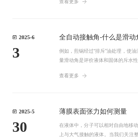
查看更多
侧的分子，还作用于体侧的分子。气氛
全自动接触角-什么是滑动
2025-6
3
例如，煎锅经过“排斥”油处理，使
量滑动角是评价液体和固体的斥水性
的力超过了保持液滴的力，因此停留
查看更多
除能力（更难粘附）。当测量滑动角并
薄膜表面张力如何测量
2025-5
30
在液体中，分子可以相对自由地移
上与大气接触的液体。当我们关注整