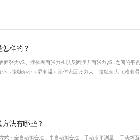
另一方面，当我们关注存在于表面（严格来说，液体与大气之间
。。然而，由于体侧的分子密度...
是怎样的？
表面张力γS、液体表面张力γL以及固液界面张力γSL之间的
力小→接触角小（易润湿）液体表面张力大→接触角大（难润湿
的情况。在这种情况下，结合表面自由能和组分分离概念的方法
N/m）是拉动单位长度的线所...
量方法有哪些？
方式：全自动拟合法，半自动拟合法，手动水平测量，手动斜面测