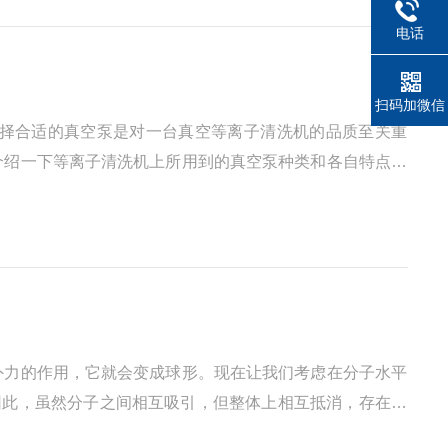
电话
扫码加微信
择合适的真空泵是对一台真空等离子清洗机的品质至关重
介绍一下等离子清洗机上所用到的真空泵种类和各自特点，
称。在真空等离子清洗机上的一种油式真空泵就是旋片式真
外力的作用，它就会变成球形。现在让我们考虑在分子水平
因此，虽然分子之间相互吸引，但整体上相互抵消，存在于
的“界面”）上的分子时，我们发现分子间力不仅作用于体