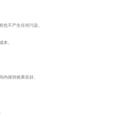
程也不产生任何污染。
成本。
间内保持效果良好。
。