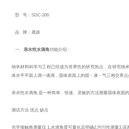
型 号：SDC-200
品 牌：晟鼎
一、
亲水性水滴角
功能介绍：
纳米材料科学与工程已经成为世界性的研究热点，在研究纳
体水平平面上滴一液滴，固体表面上的固－液－气三相交界点
亲水性水滴角:是一种简单、快速、灵敏的方法测量固体表面
测试方法 优点 缺点
光学接触角测量仪 1.水滴角度可量化且明确2.均匀性测量3.误