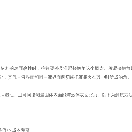
米材料的表面改性时，往往要涉及润湿接触角这个概念。所谓接触角
处，其气－液界面和固－液界面两切线把液相夹在其中时所成的角。
的润湿性。且可间接测量固体表面能与液体表面张力。以下为测试方法
差值小 成本稍高