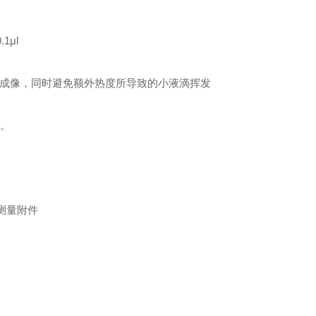
μl
晰的成像，同时避免额外热度所导致的小液滴挥发
。
测量附件