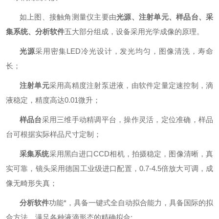
如上图、接触角测量仪主要由
光源、注射单元、样品台、采
集系统、分析软件
五大部分组成，设备采用光学成像的原理。
光源
采用密集
LED冷光设计，发光均匀，图像清洗，寿命
长；
注射单元
采用高精度注射泵进液，由软件定量定速控制，滴
液稳定，精度高达
0.01微升；
样品台
采用三维手动精调平台，操作灵活，定位准确，样品
台可根据实际样品尺寸定制；
采集系统
采用黑白进口
CCD相机，拍摄稳定，图像清晰，真
实可靠，镜头采用德国工业级进口配置，0.7-4.5倍放大可调，成
像无畸形失真；
分析软件
功能*，具备一键式全自动拟合能力，具备国际的拟
合方法，满足各种液滴形态的精确拟合
;