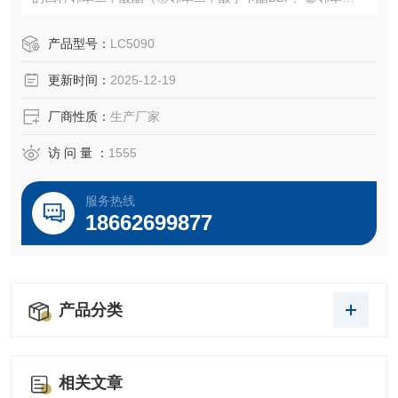
酸二丁酯DBP、③邻苯二甲酸（2-乙基）己酯DEHP、④邻苯
二甲酸二异丁酯DIBP）进行定性、定量分析的仪器。
产品型号：
LC5090
更新时间：
2025-12-19
厂商性质：
生产厂家
访 问 量 ：
1555
服务热线
18662699877
产品分类
相关文章