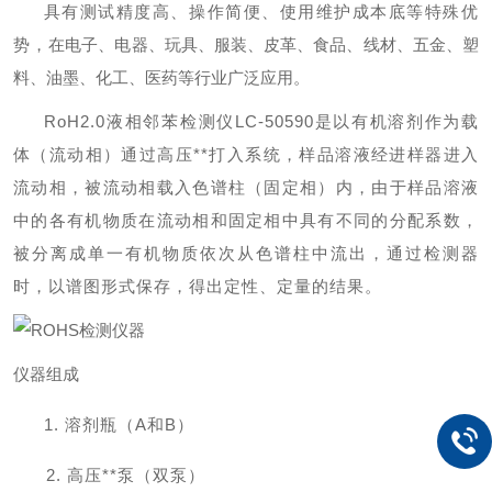
具有测试精度高、操作简便、使用维护成本底等特殊优
势，
在电子、电器、玩具、服装、皮革、食品、线材、五金、塑
料、油墨、化工、医药等行业广泛应用。
Ro
H2.0
液相邻苯检测仪
L
C-50590
是以有机溶剂作为载
体（流动相）通过高压**打入系统，样品溶液经进样器进入
流动相，被流动相载入色谱柱（固定相）内，由于样品溶液
中的各有机物质在流动相和固定相中具有不同的分配系数，
被分离成单一有机物质依次从色谱柱中流出，通过检测器
时，以谱图形式保存，得出定性、定量的结果。
仪器组成
1.
溶剂瓶（
A和
B
）
2.
高压**泵（双泵）