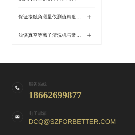
保证接触角测量仪测值精度的关键要素
浅谈真空等离子清洗机与常规清洗之间的区别
服务热线
18662699877
电子邮箱
DCQ@SZFORBETTER.COM