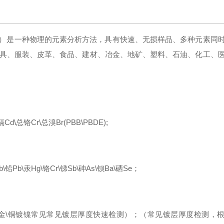
）
是一种物理的元素分析方法，具有快速、无损样品、多种元素同
具、服装、皮革、食品、建材、冶金、地矿、塑料、石油、化工、
镉
Cd
\
总铬
Cr
\
总溴
Br
(PBB\PBDE);
b\汞Hg\铬Cr\锑Sb\砷As\钡Ba\硒Se；
铜镀金\铜镀镍常见常见镀层厚度快速检测）；（常见镀层厚度检测，