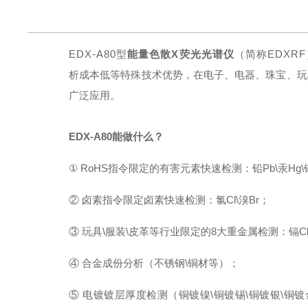
EDX-A80型
能量色散X荧光光谱仪
（简称E
D
X
RF
析成本低等特殊技术优势，在电子、电器、珠宝、玩
广泛应用。
EDX-A80能做什么？
①
Ro
HS
指令限定的有害元素快速检测：铅
Pb
\
汞
Hg
\
②
卤素指令限定卤素快速检测：氯
Cl\
溴
Br；
③
玩具
\服装\皮革等行业限定的8大重金属检测：镉Cb\铅P
④
合金成份分析（不锈钢
\铜材等）；
⑤
电镀镀层厚度检测（铜镀镍
\铜镀锡\铜镀银\