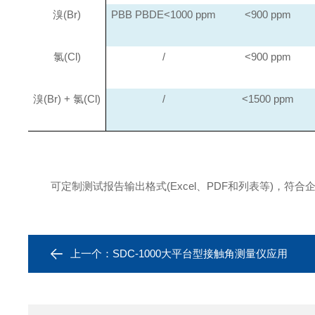
溴
(Br)
PBB PBDE<1000 ppm
<900 ppm
氯
(Cl)
/
<900 ppm
溴
(Br)
+
氯
(Cl)
/
<1500 ppm
可定制测试报告输出格式
(Excel
、
PDF
和列表等
)
，符合
上一个：
SDC-1000大平台型接触角测量仪应用