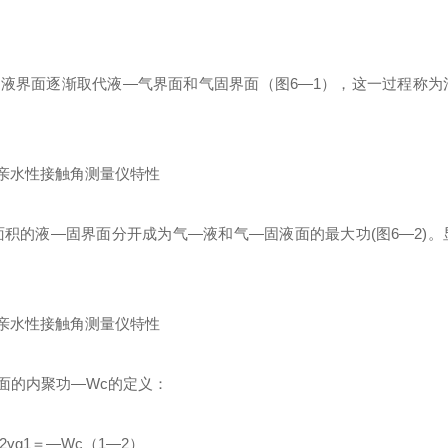
—
液界面逐渐取代液
—
气界面和气固界面（图
6—1
），这一过程称为
面积的液—固界面分开成为气—液和气—固液面的最大功
(
图
6
—
2)
。
面的内聚功—
Wc
的定义：
2
γ
g1
＝—
Wc
（
1
—
2
）