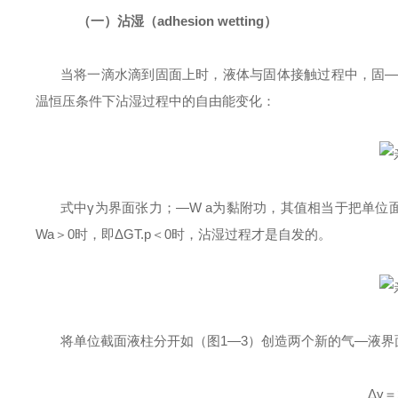
（一）沾湿（
adhesion wetting
）
当将一滴水滴到固面上时，液体与固体接触过程中，固
温恒压条件下沾湿过程中的自由能变化：
式中γ为界面张力；—
W a
为黏附功，其值相当于把单位
Wa
＞
0
时，即Δ
GT.p
＜
0
时，沾湿过程才
是自发的。
将单位截面液柱分开如（图
1
—
3
）创造两个新的气—液界
Δγ＝