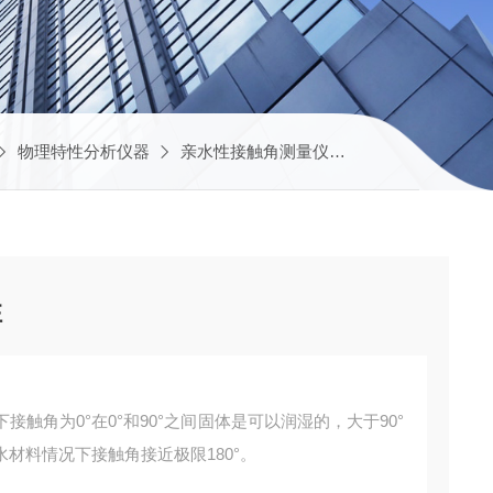
物理特性分析仪器
亲水性接触角测量仪
SDC-350亲水
性
触角为0°在0°和90°之间固体是可以润湿的，大于90°
材料情况下接触角接近极限180°。