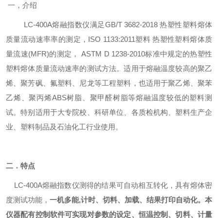
一，介绍
LC-400A
熔融指数仪
满足
GB/T 3682-20
18
热塑性塑料熔体
质量流动速率率的测定，
ISO 1133:2011
塑料
热塑性塑料熔体质
量流速
(MFR)
的测定，
ASTM D 1238-2010
标准中规定的热塑性
塑料熔体质量流动速率的测试方法。适用于熔融温度较高的聚乙
烯、聚芳砜、氟塑料、尼龙等工程塑料，也适用于聚乙烯、聚苯
乙烯、聚丙烯
ABS
树脂、聚甲醛树脂等熔融温度较低的塑料测
试。特别适用于大专院校、科研单位、各质检机构、塑料生产企
业、塑料制品及石油化工行业使用。
二．特点
LC-400A
熔融指数仪
测得的结果可自动相互转化，具有熔体密
度测试功能，
一机多能,计时、切料、加载、结果打印自动化
。本
仪器配有控制软件可实现对参数的设定、恒温控制、切料、计量