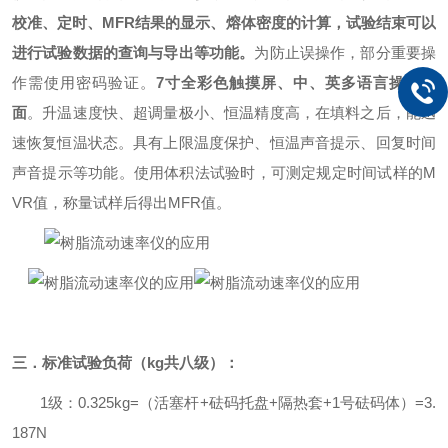
校准、定时、
MFR
结果的显示、熔体密度的计算，试验结束可以
进行试验数据的查询与导出等功能。
为防止误操作，部分重要操
作需使用密码验证。
7
寸全彩色触摸屏、中、英多语言操作界
面
。升温速度快、超调量极小、恒温精度高，在填料之后，能迅
速恢复恒温状态。具有上限温度保护、恒温声音提示、回复时间
声音提示等功能。使用体积法试验时，可测定规定时间试样的
M
VR
值，称量试样后得出
MFR
值。
三．标准试验负荷（
kg
共八级）：
1
级：
0.325kg=
（活塞杆
+
砝码托盘
+
隔热套
+1
号砝码体）
=3.
187N