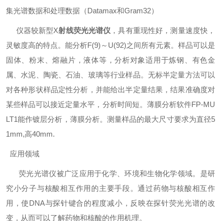
集光谱数据和处理数据（Datamax和Gram32）
仪器
较新型X
射线荧光光谱仪
，具有重现性好，测量速度快，
灵敏度高的特点。能分析F(9)～U(92)之间所有元素。样品可以是
固体、粉末、熔融片，液体等，分析对象适用于炼钢、有色金
属、水泥、陶瓷、石油、玻璃等行业样品。无标半定量方法可以
对各种形状样品定性分析，并能给出半定量结果，结果准确度对
某些样品可以接近定量水平，分析时间短。薄膜分析软件FP-MU
LT1能作镀层分析，薄膜分析。测量样品的最大尺寸要求为直径5
1mm,高40mm.
应用领域
荧光光谱仪被广泛应用于化学、环境和生物化学领域。是研
究小分子与核酸相互作用的主要手段。通过药物与核酸相互作
用，使DNA与探针键合的程度减小，反映在探针荧光光谱的改
变，从而可以了解药物和核酸的作用机理。