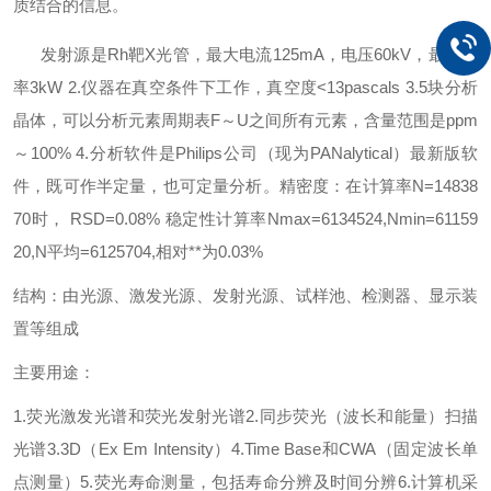
质结合的信息。
发射源是Rh靶X光管，最大电流125mA，电压60kV，最大功
率3kW 2.仪器在真空条件下工作，真空度<13pascals 3.5块分析
晶体，可以分析元素周期表F～U之间所有元素，含量范围是ppm
～100% 4.分析软件是Philips公司（现为PANalytical）最新版软
件，既可作半定量，也可定量分析。精密度：在计算率N=14838
70时， RSD=0.08% 稳定性计算率Nmax=6134524,Nmin=61159
20,N平均=6125704,相对**为0.03%
结构：
由光源、激发光源、发射光源、试样池、检测器、显示装
置等组成
主要用途：
1.荧光激发光谱和荧光发射光谱
2.同步荧光（波长和能量）扫描
光谱
3.3D（Ex Em Intensity）
4.Time Base和CWA（固定波长单
点测量）
5.荧光寿命测量，包括寿命分辨及时间分辨
6.计算机采