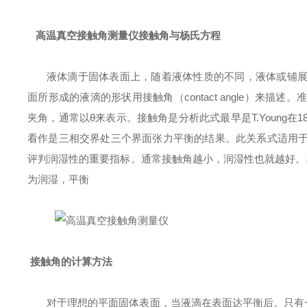
高温真空接触角测量仪
接触角与杨氏方程
液体滴于固体表面上，随着液体性质的不同，液体或铺
面所形成的液滴的形状用接触角（
contact angle
）来描述。准
夹角，通常以
θ
来表示。接触角是分析此式最早是
T.Young
在
1
看作是三相交界处三个界面张力平衡的结果。此关系式适用
评判润湿性的重要指标。通常接触角越小，润湿性也就越好。
为润湿，平衡
接触角的计算方法
对于理想的平面固体表面，当液滴在表面达平衡后。只有