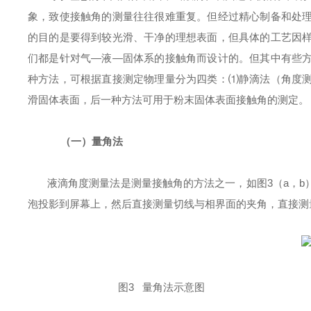
象，致使接触角的测量往往很难重复。但经过精心制备和处
的目的是要得到较光滑、干净的理想表面，但具体的工艺因
们都是针对气
—
液
—
固体系的接触角而设计的。但其中有些
种方法，可根据直接测定物理量分为四类：
⑴静滴法（角度
滑固体表面，后一种方法可用于粉末固体表面接触角的测定。
（一）
量角法
液滴角度测量法是测量接触角的方法之一，如图
3
（
a
，
b
泡投影到屏幕上，然后直接测量切线与相界面的夹角，直接测
图
3
量角法示意图