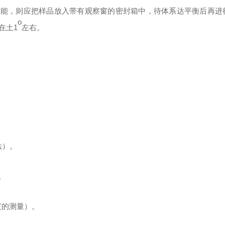
由能，则应把样品放入带有观察窗的密封箱中，待体系达平衡后再进
o
在土
1
左右。
法）。
。
度的测量）。