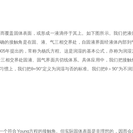
展而覆盖固体表面，或形成一液滴停于其上。如下图所示。我们把液
确的接触角是在固、液、气三相交界处，自固液界面经液体内
部到
805
年提出的，常称为杨氏方程。这是润湿的基本公式，亦称为润湿
于三相交界处固液、固气界面共切线体系。具体应用中，我们把接触
习惯上，我们把
θ=90°
定义为润湿与否的标准。我们把
θ
＞
90°
为不润
一个符合
Young
方程的接触角。但实际固体表面是非理想的，因而会