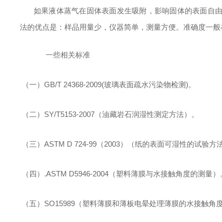
如果液体蒸气在固体表面发生吸附，影响固体的表面自
法的优点是：样品用量少，仪器简单，测量方便。准确度一般
一些相关标准
（一）
GB/T 24368-2009(
玻璃表面疏水污染物检测
)
。
（二）
SY/T5153-2007
（油藏岩石润湿性测定方法）。
（三）
ASTM D 724-99
（
2003
）（纸的表面可湿性的试验方
（四）
.ASTM D5946-2004
（塑料薄膜与水接触角度的测量）
（五）
SO15989
（塑料薄膜和薄板电晕处理薄膜的水接触角