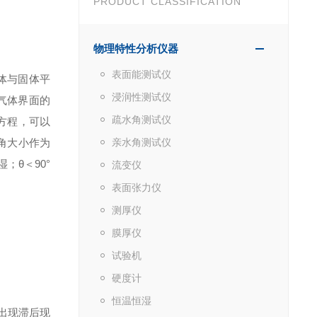
PRODUCT CLASSIFICATION
物理特性分析仪器
表面能测试仪
体与固体平
浸润性测试仪
气体界面的
疏水角测试仪
方程，可以
角大小作为
亲水角测试仪
湿；
θ
＜
90°
流变仪
表面张力仪
测厚仪
膜厚仪
试验机
硬度计
恒温恒湿
出现滞后现