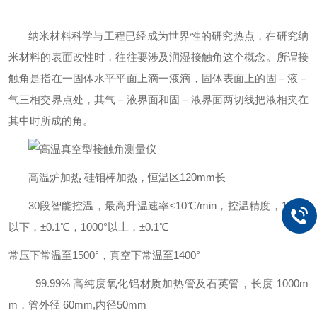
纳米材料科学与工程已经成为世界性的研究热点，在研究纳
米材料的表面改性时，往往要涉及润湿接触角这个概念。所谓接
触角是指在一固体水平平面上滴一液滴，固体表面上的固－液－
气三相交界点处，其气－液界面和固－液界面两切线把液相夹在
其中时所成的角。
高温炉加热 硅钼棒加热，恒温区120mm长
30段智能控温，最高升温速率
≤10℃/min，控温精度，1000°
以下，
±0.1℃，1000°以上，
±0.1℃
常压下常温至1500°，真空下常温至1400°
99.99% 高纯度氧化铝材质加热管及石英管，长度 1000m
m，管外径 60mm,内径50mm