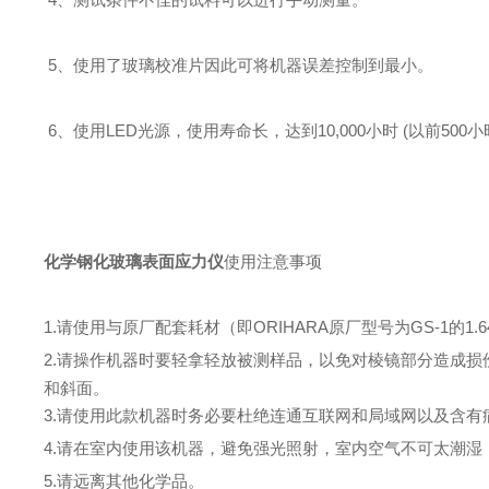
5、使用了玻璃校准片因此可将机器误差控制到最小。
6、使用LED光源，使用寿命长，达到10,000小时 (以前500小
化学钢化玻璃表面应力仪
使用注意事项
1.请使用与原厂配套耗材（即ORIHARA原厂型号为GS-1的
2.请操作机器时要轻拿轻放被测样品，以免对棱镜部分造成
和斜面。
3.请使用此款机器时务必要杜绝连通互联网和局域网以及含
4.请在室内使用该机器，避免强光照射，室内空气不可太潮
5.请远离其他化学品。