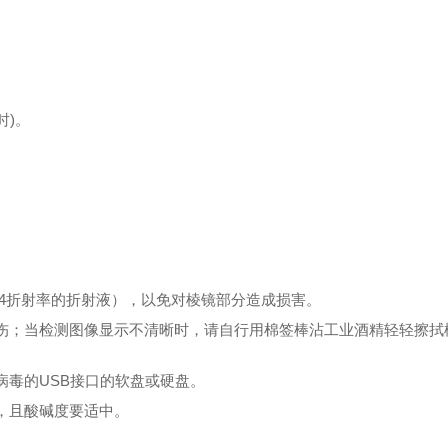
时)。
1.64折射率的折射液），以免对棱镜部分造成损害。
损伤；当检测图像显示不清晰时，请自行用棉签棒沾工业酒精轻轻擦拭
有病毒的USB接口的软盘或硬盘。
湿，且酸碱度要适中。