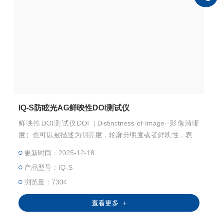
IQ-S防眩光AG鲜映性DOI测试仪
鲜映性DOI测试仪DOI（Distinctness-of-Image--影像清晰
度）也可以被描述为明亮度，轮廓分明度或者鲜映性，表面
结构会干扰反射影像，导致边缘模糊并且不再清晰，接近人
更新时间：2025-12-18
眼分辨率的微细结构会降低DOI。评估物体表面的视觉质量
产品型号：IQ-S
通常有如下参数：光泽度、雾度、峰值反射率、DOI。
浏览量：7304
查看更多 +