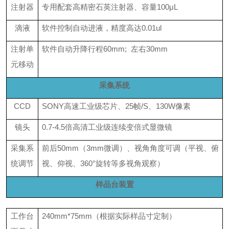
注射器
专用配套高精密石英注射器、容量100
μL
滴液
软件控制自动进液，精度高达0.01ul
注射单
软件自动升降行程60mm; 左右30mm
元移动
采集系统
CCD
SONY高速工业级芯片、25帧/S、130W像素
镜头
0.7-4.5倍高清工业级连续变倍式显微镜
采集系
前后50mm（3mm微调）、视角角度可调（平视、俯
统调节
视、仰视、360°旋转等多视角观察）
样品台装置
工作台
240mm*75mm（根据实际样品寸定制
）