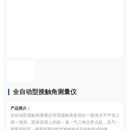
全自动型接触角测量仪
产品简介：
全自动型接触角测量仪所谓接触角是指在一固体水平平面上
滴一液滴，固体表面上的固－液－气三相交界点处，其气－
液界面和固－液界面两切线把液相夹在其中时所成的角。