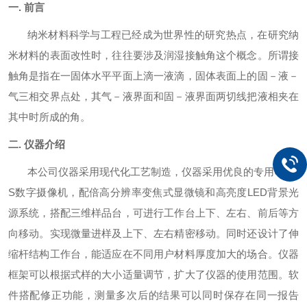
一
.
前言
纳米材料科学与工程已经成为世界性的研究热点，在研究纳
米材料的表面改性时，往往要涉及润湿接触角这个概念。所谓接
触角是指在一固体水平平面上滴一液滴，固体表面上的固－液－
气三相交界点处，其气－液界面和固－液界面两切线把液相夹在
其中时所成的角。
二
.
仪器介绍
本公司仪器采用现代化工艺制造，仪器采用优良的专用
CMO
S
数字摄像机，配倍高分辨率变焦式显微镜和高亮度
LED
背景光
源系统，搭配三维样品台，可进行工作台上下、左右、前后等方
向移动。实现微量进样及上下、左右精密移动。同时还设计了伸
缩杆结构工作台，能适应在不同用户材料厚度加大的场合。仪器
框架可以根据式样的大小适量调节，扩大了仪器的使用范围。软
件搭配修正功能，测量多次后的结果可以同时保存在同一报告