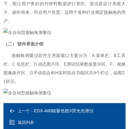
下，能让用户更好的对材料数据进行管控。该仪器设计美观大
方、操作简单、符合用户所需。适用于各种行业测定接触角的用
户。
（二）
软件界面介绍
接触角测量仪软件主界面窗口主要分为：
A 菜单栏、B工具
栏、C 信息栏、
D
动态图片区、
E
测试结果数据显示区、
F
、视频
图像操作区、
G
手动拟合和
H
实时拟合功能区共
8
个栏位，如图
2.
1所示
。
EDX-A80能量色散X荧光光谱仪
上一个：
返回列表