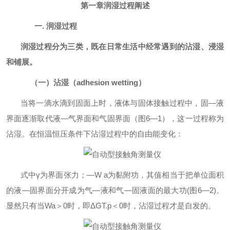
第一章润湿过程阐述
一
.
润湿过程
润湿过程分为三类，既在日常生活中经常遇到的沾湿、浸湿
和铺展。
（一）沾湿（
adhesion wetting
）
当将一滴水滴到固面上时，液体与固体接触过程中，固
—
液
界面逐渐取代液
—
气界面和气固界面（图
6—1
），这一过程称为
沾湿。在恒温恒压条件下沾湿过程中的自由能变化：
式中
γ为界面张力；—
W a
为黏附功，其值相当于把单位面积
的液—固界面分开成为气—液和气—固液面的最大功
(
图
6
—
2)
。
显然只有当
Wa
＞
0
时，即Δ
GT.p
＜
0
时，沾湿过程才
是自发的。