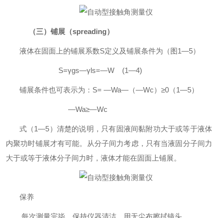
（三）
铺展（
spreading）
液体在固面上的铺展系数
S
定义及铺展条件为（图
1—5
）
S=
γ
gs—
γ
ls=—W (1—4)
铺展条件也可表示为：
S= —Wa—
（
—Wc
）
≥
0
（
1—5
）
—Wa
≥
—Wc
式（
1—5
）清楚的说明，只有固液间黏附功大于或等于液体
内聚功时铺展才有可能。从分子间力考虑，只有当液固分子间力
大于或等于液体分子间力时，液体才能在固面上铺展。
保养
每次测量完毕，保持仪器清洁，用无尘布擦拭镜头