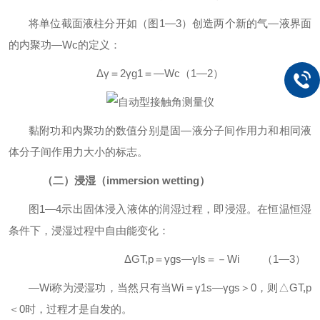
将单位截面液柱分开如（图
1
—
3
）创造两个新的气—液界面
的内聚功—
Wc
的定义：
Δγ＝
2
γ
g1
＝—
Wc
（
1
—
2
）
黏附功和内聚功的数值分别是固
—液分子间作用力和相同液
体分子间作用力大小的标志。
（二）浸湿（
immersion wetting
）
图
1
—
4
示出固体浸入液体的润湿过程，即浸湿。在恒温恒湿
条件下，浸湿过程中自由能变化：
Δ
GT,p
＝
γ
gs—
γ
ls
＝－
Wi
（
1—3
）
—Wi
称为浸湿功，当然只有当
Wi
＝
γ
1s—
γ
gs
＞
0
，则
△
GT,p
＜
0
时，过程才是自发的。