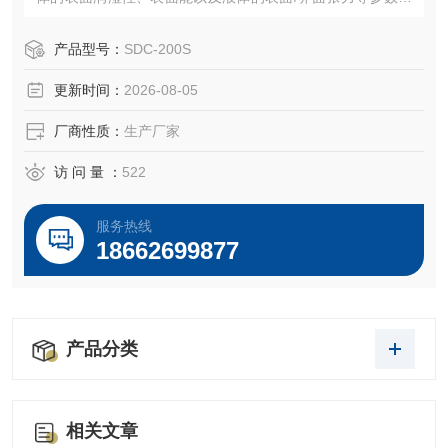
表面润湿行为分析：可精确测量静态/动态接触角、滚动角
（滑落角）、前进角/后退角，分析液体在材料表面的铺展、
产品型号：
SDC-200S
渗透及吸收性能，并评估润湿滞后性，全面表征材料表面的
更新时间：
2026-08-05
润湿动态过程。
厂商性质：
生产厂家
访 问 量 ：
522
服务热线
18662699877
产品分类
相关文章