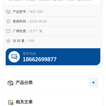
控核心。核心原理是基于杨氏方程，用纳升/微升注射液滴加
去离子水/乙二醇，高速工业相机+显微光学系统捕获液滴轮
产品型号：
SDC-500
廓，软件通过圆/椭圆/切线法计算角度。
更新时间：
2026-08-06
厂商性质：
生产厂家
访 问 量 ：
556
服务热线
18662699877
产品分类
相关文章