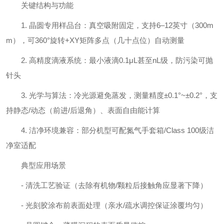
关键结构与功能
1. 晶圆专用样品台：真空吸附固定，支持6–12英寸（300m
m），可360°旋转+XY矩阵多点（几十点位）自动测量
2. 高精度滴液系统：最小液滴0.1μL甚至nL级，防污染可抛
针头
3. 光学与算法：冷光源避免蒸发，测量精度±0.1°~±0.2°，支
持静态/动态（前进/后退角）、表面自由能计算
4. 洁净环境兼容：部分机型可配氮气手套箱/Class 100级洁
净室适配
典型应用场景
- 清洗工艺验证（去除有机物/颗粒后接触角应显著下降）
- 光刻胶涂布前表面处理（亲水/疏水调控保证涂覆均匀）