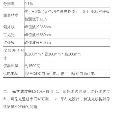
分辨率
0.1%
优于± 2%（无色均匀透光物质），出厂用标准样板
测量精度
检测优于±1%
紫外线
峰值波长365nm
可见光
峰值波长550nm
红外线
峰值波长940nm
仪器外形尺
长200mm * 宽180mm * 高106mm
寸
仪器重量
约1500克
供电电源
5V AC/DC电源供电，也可用移动电源供电
二、
光学透过率
LS108H特点
1. 紫外线透过率，红外线透过
率，可见光透过率同时可测。
2. 平行光设计，解决光线折射导
致测量不准确的问题。