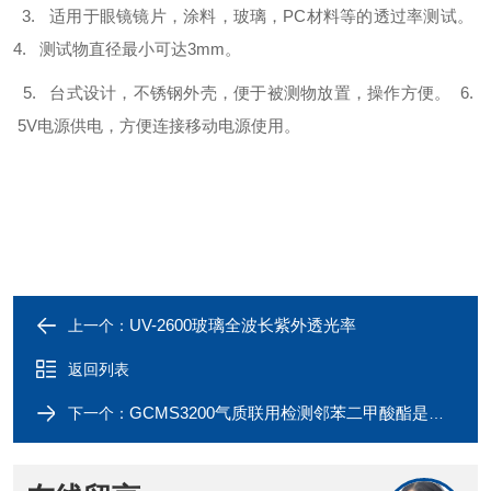
3. 适用于眼镜镜片，涂料，玻璃，PC材料等的透过率测试。
4. 测试物直径最小可达3mm。
5. 台式设计，不锈钢外壳，便于被测物放置，操作方便。
6.
5V电源供电，方便连接移动电源使用。
UV-2600玻璃全波长紫外透光率
上一个：
返回列表
GCMS3200气质联用检测邻苯二甲酸酯是塑料的增塑剂
下一个：