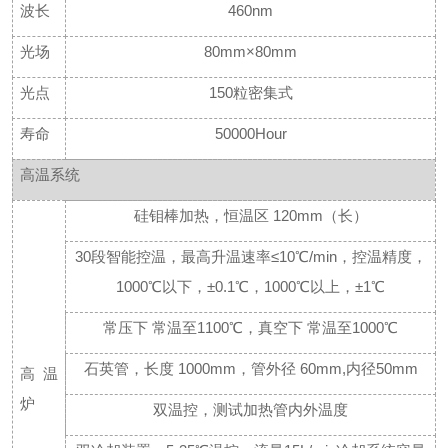
波长
460nm
光场
80mm×80mm
光点
150粒密集式
寿命
50000Hour
高温系统
硅钼棒加热，恒温区
120mm（长）
30段智能控温，最高升温速率≤10℃/min，控温精度，
1000℃以下，±0.1℃，1000℃以上，±1℃
常压下
常温至
1100℃，真空下 常温至1000℃
石英管，长度
1000mm，管外径 60mm,内径50mm
高温
炉
双温控，测试加热管内外温度