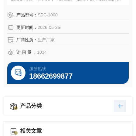
液－气三相交界点处，其气－液界面和固－液界面两切线把
液相夹在其中时所成的角。高温真空接触角测量仪
产品型号：
SDC-1000
更新时间：
2026-05-25
厂商性质：
生产厂家
访 问 量 ：
1034
服务热线
18662699877
产品分类
相关文章