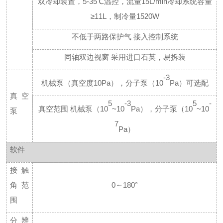
双冷却装置，
5-35℃温控，流量15L/min冷却系统容量
≥11L，制冷量1520W
不低于两路保护气
接入控制系统
同轴双边视窗
采用进口石英，易拆装
-3
机械泵（真空度
10Pa），分子泵（10
Pa）可选配
真空
5
-3
5
-
真空范围
机械泵（
10
~10
Pa），分子泵（10
~10
泵
7
Pa）
软件
接触
角范
0～180°
围
分辨