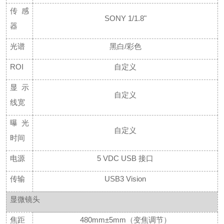
传感
SONY 1/1.8"
器
光谱
黑白
/彩色
ROI
自定义
显示
自定义
线宽
曝光
自定义
时间
电源
5 VDC USB 接口
传输
USB3 Vision
显微镜头
焦距
480mm±5mm（变焦调节）