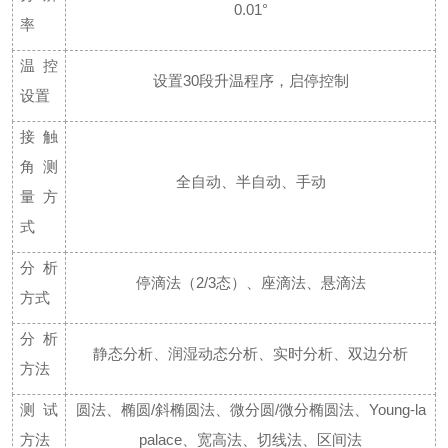
0.01°
率
温控
设置
30段升温程序，启停控制
设置
接触
角测
全自动、半自动、手动
量方
式
分析
停滴法（
2/3态）、座滴法、悬滴法
方式
分析
静态分析、润湿动态分析、实时分析、双边分析
方法
测试
圆法、椭圆
/斜椭圆法、微分圆/微分椭圆法、Young-la
方法
palace、宽高法、切线法、区间法