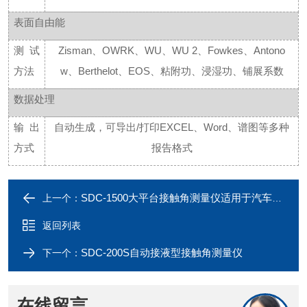
表面自由能
测试
Zisman、OWRK、WU、WU 2、Fowkes、Antono
方法
w、Berthelot、EOS、粘附功、浸湿功、铺展系数
数据处理
输出
自动生成，可导出
/打印EXCEL、Word、谱图等多种
方式
报告格式
SDC-1500大平台接触角测量仪适用于汽车挡风玻璃
上一个：
返回列表
SDC-200S自动接液型接触角测量仪
下一个：
在线留言