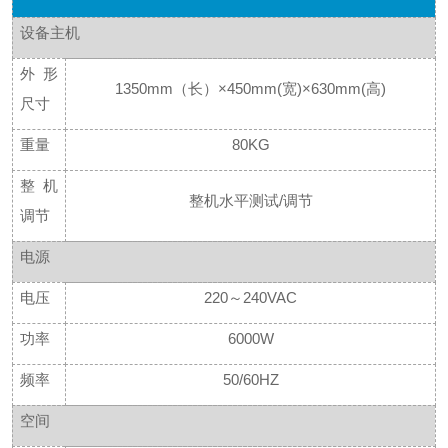
设备主机
外形
1350mm（长）×450mm(宽)×630mm(高)
尺寸
重量
80KG
整机
整机水平测试
/调节
调节
电源
电压
220～240VAC
功率
6000W
频率
50/60HZ
空间