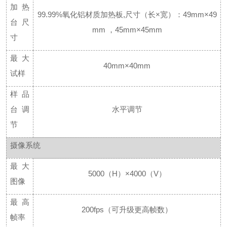
加热
99.99%氧化铝材质加热板,尺寸（长×宽）：49mm×49
台尺
mm ，45mm×45mm
寸
最大
40mm×40mm
试样
样品
台调
水平调节
节
摄像系统
最大
5000（H）×4000（V）
图像
最高
200fps（可升级更高帧数）
帧率