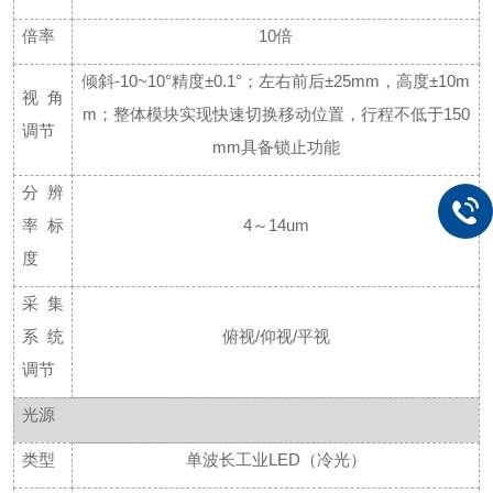
倍率
10倍
倾斜
-10~10°精度±0.1°；左右前后±25mm，高度±10m
视角
m；整体模块实现快速切换移动位置，行程不低于150
调节
mm具备锁止功能
分辨
率标
4～14um
度
采集
系统
俯视
/仰视/平视
调节
光源
类型
单波长工业
LED（冷光）