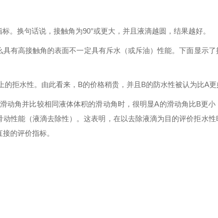
指标。换句话说，接触角为
90°或更大，并且液滴越圆，结果越好。
么具有高接触角的表面不一定具有斥水（或斥油）性能。下面显示了
以上的拒水性。由此看来，B的价格稍贵，并且B的防水性被认为比A更
滑动角并比较相同液体体积的滑动角时，很明显
A的滑动角比B更小
滑动性能（液滴去除性）。这表明，在以去除液滴为目的评价拒水性
直接的评价指标。