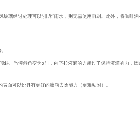
风玻璃经过处理可以“排斥"雨水，则无需使用雨刷。此外，将咖啡洒
法。
渐倾斜。当倾斜角变为α时，向下拉液滴的力超过了保持液滴的力，因
小的表面可以说具有更好的液滴去除能力（更难粘附）。