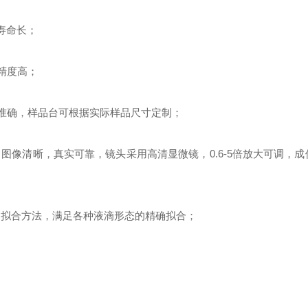
寿命长；
精度高；
准确，样品台可根据实际样品尺寸定制；
、
图像清晰，真实可靠，镜头采用
高清显微镜
，
0.
6
-5倍放大可调，
的拟合方法，满足
各种
液滴形态的精确拟合；