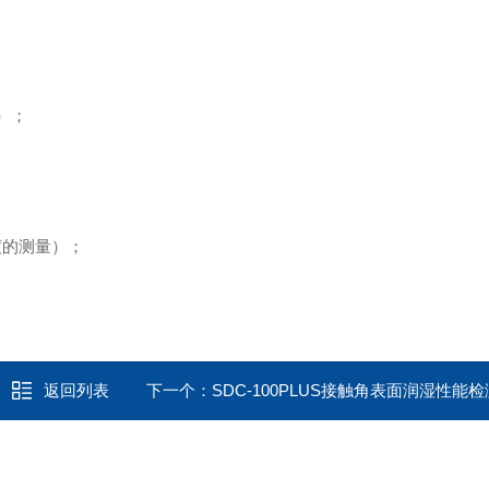
）
；
度的测量）
；
返回列表
下一个：
SDC-100PLUS接触角表面润湿性能检