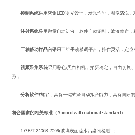
控制系统
采用密集
LED冷光设计，发光均匀，图像清洗，
注射
系统
采用微量
自动
进液，
软件自动识别，
滴液稳定，
三轴移动
样品台
采用三维手动精调平台，操作灵活，定位
视频
采集系统
采用
彩色
/
黑白相机，拍摄稳定，
自由切换
形；
分析软件
功能*，具备一键式
全
自动拟合能力，具备国际
符合国家的相关标准（
Accord with national standard）
1.GB/T 24368-2009(玻璃表面疏水污染物检测)
；