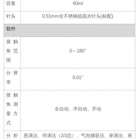
容量
60ml
针头
0.51mm全不锈钢超疏水针头(标配)
软件
接触
角范
0～180°
围
分辨
0.01°
率
接触
角测
全自动、半自动、手动
量方
式
分析
悬滴法、停滴法（
2/3态）、气泡捕获法、座滴法、座