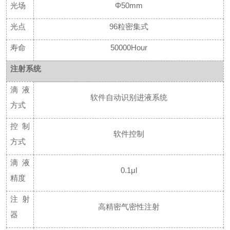
光场
Φ50mm
光点
96粒密集式
寿命
50000Hour
注射系统
滴液
软件自动识别进液系统
方式
控制
软件控制
方式
滴液
0.1μl
精度
注射
高精密气密性注射
器