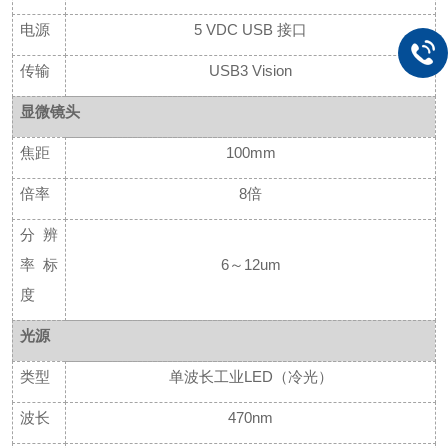
电源
5 VDC USB 接口
传输
USB3 Vision
显微镜头
焦距
100mm
倍率
8倍
分辨
率标
6～12um
度
光源
类型
单波长工业
LED（冷光）
波长
470nm