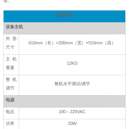
捷。
设备规格
设备主机
外形
610mm（长）×200mm（宽）×510mm（高）
尺寸
主机
12KG
重量
整机
整机水平测试
/调节
调节
电源
电压
100～220VAC
功率
20W