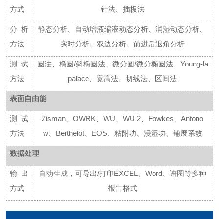
方式
针法、插板法
分析
静态分析、自动增液缩液动态分析、润湿动态分析、
方法
实时分析、双边分析、前进后退角分析
测试
圆法、椭圆
/斜椭圆法、微分圆/微分椭圆法、Young-la
方法
palace、宽高法、切线法、区间法
表面自由能
测试
Zisman、OWRK、WU、WU 2、Fowkes、Antono
方法
w、Berthelot、EOS、粘附功、浸湿功、铺展系数
数据处理
输出
自动生成，可导出
/打印EXCEL、Word、谱图等多种
方式
报告格式