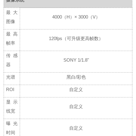
最大
4000（H）× 3000（V）
图像
最高
120fps（可升级更高帧数）
帧率
传感
SONY 1/1.8"
器
光谱
黑白
/彩色
ROI
自定义
显示
自定义
线宽
曝光
自定义
时间