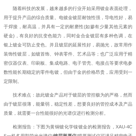
随着科技的发展，越来越多的行业开始采用镀金表面处理，
用于提升产品的综合质量。
电镀金镀层耐蚀性强，导电性好，易
于焊接，耐高温，并具有一定的耐磨性(如掺有少量其他元素的
硬金)，有良好的抗变色能力，同时金合金镀层有多种色调，在
银上镀金可防止变色。
并且镀层的延展性好，易抛光，故常用作
装饰性镀层，如镀首饰、钟表零件、艺术品等；也广泛应用于精
密仪器仪表、印刷板、集成电路、电子管壳、电接点等要求电参
数性能长期稳定的零件电镀，但由于金的价格昂贵，应用受到一
定限制。
技术难点：
故此镀金产品对于镀层的管控极为的严格，然而
由于镀层很薄，能量弱，稳定性差，想要良好的管控成本及产品
质量，就需要一台性能很好的光谱仪进行检测分析。
检测报告：
下图为黄铜镀化学镍镀金的检测报告，XAU-4C
S一机多用型荧光光谱仪/
镀层测厚仪
/膜厚测试仪可满足精密电子