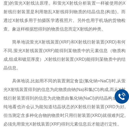
度)的萤光X射线法原理。和萤光X射线分析装置一样被使用的X
射线衍射装置是利用散乱X射线得到物质的结晶信息(构造)。而
透过X射线多用于拍摄医学透视照片。另外也用于机场的货物检
查。象这样根据想得到的物质信息而定X射线的种类。
简单地说萤光X射线装置(XRF)和X射线衍射装置(XRD)有何
不同,萤光X射线装置(XRF)能得到某物质中的元素信息（物质构
成,组成和镀层厚度）,X射线衍射装置(XRD)能得到某物质中的结
晶信息。
具体地说,比如用不同的装置测定食盐(氯化钠=NaCl)时,从萤
光X射线装置得到的信息为此物质由钠(Na)和氯(Cl)构成,而从X射
线衍射装置得到的信息为此物质由氯化钠(NaCl)的结晶构成。单
纯地看也许会认为能知道结晶状态的X射线衍射装置(XRD为好,
但当测定含多种化合物的物质时只用衍射装置(XRD)就很难判定,
必须先用萤光X射线装置(XRF)得到元素信息后才能进行定性。