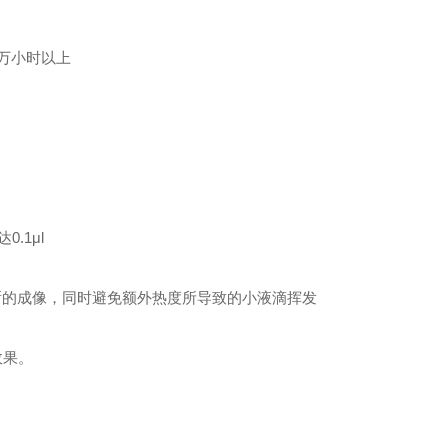
万小时以上
.1μl
晰的成像，同时避免额外热度所导致的小液滴挥发
效果。