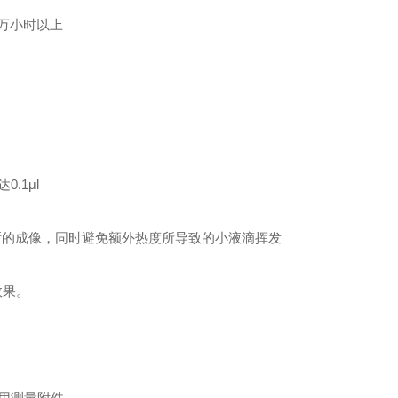
万小时以上
.1μl
晰的成像，同时避免额外热度所导致的小液滴挥发
效果。
用测量附件