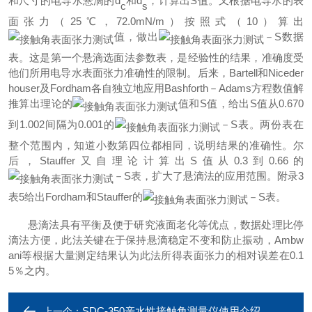
和尺寸的电导水悬滴的
d
和
d
，计算出
S
值。又根据电导水的表
c
s
面张力（
25
℃，
72.0mN/m
）按照式（
10
）算出
值，做出
－
S
数据
表。这是第一个悬滴选面法参数表，是经验性的结果，准确度受
他们所用电导水表面张力准确性的限制。后来，
Bartell
和
Niceder
houser
及
Fordham
各自独立地应用
Bashforth
－
Adams
方程数值解
推算出理论的
值和
S
值，给出
S
值从
0.670
到
1.002
间隔为
0.001
的
－
S
表。两份表在
整个范围内，知道小数第四位都相同，说明结果的准确性。尔
后，
Stauffer
又自理论计算出
S
值从
0.3
到
0.66
的
－
S
表，扩大了悬滴法的应用范围。附录
3
表
5
给出
Fordham
和
Stauffer
的
－
S
表。
悬滴法具有平衡及便于研究液面老化等优点，数据处理比停
滴法方便，此法关键在于保持悬滴稳定不变和防止振动，
Ambw
ani
等根据大量测定结果认为此法所得表面张力的相对误差在
0.1
5
％之内。
SDC-350亲水性接触角测量仪使用介绍
上一个：