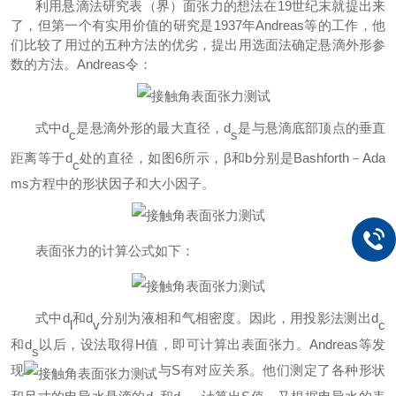
利用悬滴法研究表（界）面张力的想法在
19
世纪末就提出来
了，但第一个有实用价值的研究是
1937
年
Andreas
等的工作，他
们比较了用过的五种方法的优劣，提出用选面法确定悬滴外形参
数的方法。
Andreas
令：
式中
d
是悬滴外形的最大直径，
d
是与悬滴底部顶点的垂直
c
s
距离等于
d
处的直径，如图
6
所示，
β和
b
分别是
Bashforth
－
Ada
c
ms
方程中的形状因子和大小因子。
表面张力的计算公式如下：
式中
d
和
d
分别为液相和气相密度。因此，用投影法测出
d
l
v
c
和
d
以后，设法取得
H
值，即可计算出表面张力。
Andreas
等发
s
现
与
S
有对应关系。他们测定了各种形状