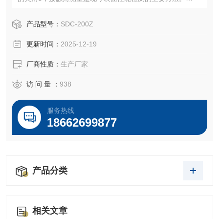
SDC-500S全自动接触角测量仪是采用外形图像分析（Shape
image analysis）方法测量样品表面接触角、润湿性能、表界
产品型号：
SDC-200Z
面张力、表面能、滚动（滑落角）、前进后退角及滞后性、
更新时间：
2025-12-19
多点自动智能接触角测量等性能
厂商性质：
生产厂家
访 问 量 ：
938
服务热线
18662699877
产品分类
相关文章